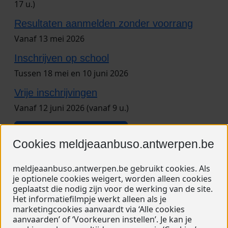
17 u.)
Resultaten aanmelden zonder voorrang
Vanaf 13 mei 2026
Inschrijven op school
Tussen 18 mei en 10 juni 2026
Vrije inschrijvingen
Vanaf 12 juni 2026 (vanaf 9 u.)
Volledige tijdslijn tonen
Cookies meldjeaanbuso.antwerpen.be
meldjeaanbuso.antwerpen.be gebruikt cookies. Als
Benieuwd hoe het hele
je optionele cookies weigert, worden alleen cookies
geplaatst die nodig zijn voor de werking van de site.
aanmeldingsproces verloopt?
Het informatiefilmpje werkt alleen als je
De tijdslijn toont waar we nu in de jaarlijkse aanmelding
marketingcookies aanvaardt via ‘Alle cookies
zitten. Meer info kan je terugvinden op de pagina van
aanvaarden’ of ‘Voorkeuren instellen’. Je kan je