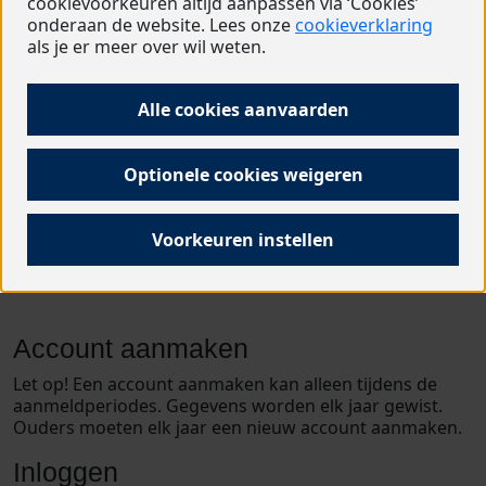
het
stappenplan
.
cookievoorkeuren altijd aanpassen via ‘Cookies’
onderaan de website. Lees onze
cookieverklaring
als je er meer over wil weten.
Alle cookies aanvaarden
Optionele cookies weigeren
Voorkeuren instellen
Account aanmaken
Let op! Een account aanmaken kan alleen tijdens de
aanmeldperiodes. Gegevens worden elk jaar gewist.
Ouders moeten elk jaar een nieuw account aanmaken.
Inloggen